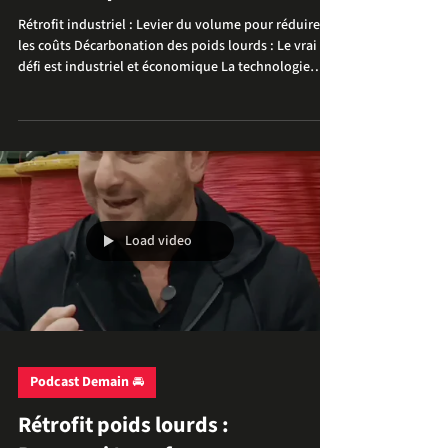
technologique et réalité
économique
Rétrofit industriel : Levier du volume pour réduire
les coûts Décarbonation des poids lourds : Le vrai
défi est industriel et économique La technologie
pour électrifier ou passer un camion à l'hydrogène
existe. Ce n'est plus un sujet de laboratoire.
Aujourd'hui, le véritable frein à la transition des
flottes n'est pas technique : c'est le coût. Démonter
une chaîne de traction thermique pour la remplacer
par une motorisation propre représente un
investissement majeur. Chez TEC
Load video
Podcast Demain 🚘