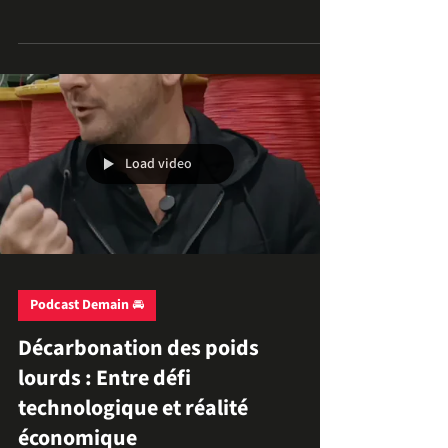
De la conception à la pré-industrialisation :
l’exigence du test réel Du prototype au circuit : L’art
du véhicule fonctionnel Dans le monde de
l’innovation automobile, il y a deux types de projets
: ceux qui restent sur le papier (ou en salon) et ceux
qui prennent vie sur l’asphalte. L’Alpine A110
hybride développée par TEC E MOUV appartient
clairement à la seconde catégorie. Plus qu’un simple
démonstrateur technologique, ce véhicule est un
prototype fonctionnel . C’est ici
Load video
Podcast Demain 🚘
Décarbonation des poids
lourds : Entre défi