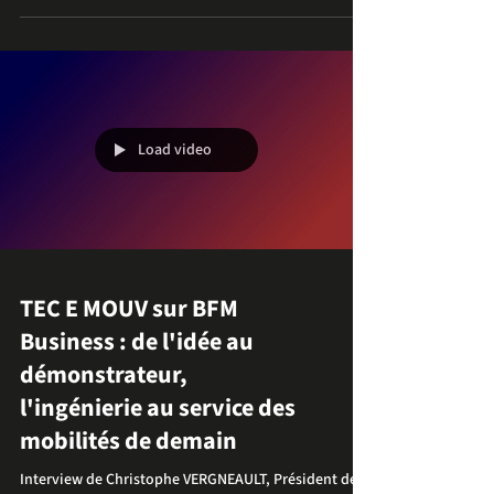
vitesse en bateau électrique. L'objectif était
ambitieux : dépasser les 142,6 km/h établis par
Jaguar Vector Racing et inscrire une nouvelle
référence dans l'histoire du nautisme électrique.
Avec une vitesse de pointe mesurée à 139 km/h, le
record n'a finalement pas été battu. Mais au-delà du
résultat, cette tentative a permis de démontrer
quelque chose d'essentiel : la capac
Load video
TEC E MOUV sur BFM
Business : de l'idée au
démonstrateur,
l'ingénierie au service des