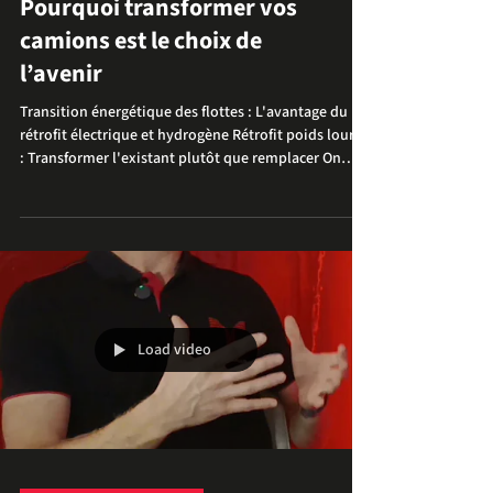
Rétrofit poids lourds :
Pourquoi transformer vos
camions est le choix de
l’avenir
Transition énergétique des flottes : L'avantage du
rétrofit électrique et hydrogène Rétrofit poids lourds
: Transformer l'existant plutôt que remplacer On
parle beaucoup de nouveaux véhicules, de nouvelles
plateformes et de ruptures technologiques.
Pourtant, une réalité de terrain s’impose : les poids
lourds actuels sont des machines d'une robustesse
exceptionnelle. Conçus pour parcourir des centaines
de milliers de kilomètres, ces châssis ont souvent
encore un potentiel imme
Load video