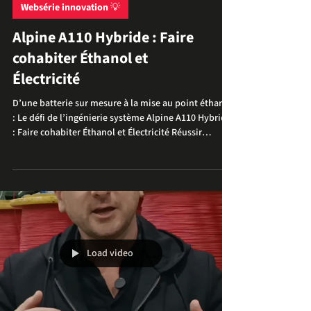
Websérie innovation 💡
Alpine A110 Hybride : Faire
cohabiter Éthanol et
Électricité
D’une batterie sur mesure à la mise au point éthanol
: Le défi de l’ingénierie système Alpine A110 Hybride
: Faire cohabiter Éthanol et Électricité Réussir
l'hybridation d'une sportive comme l'Alpine A110 ne
se résume pas à ajouter un moteur électrique. Le
véritable défi est de faire coexister deux mondes, le
thermique et l'électrique dans un châssis où chaque
millimètre est déjà compté. Chez TEC E MOUV, nous
avons transformé cette contrainte d'espace en une
démonstration d'i
Load video