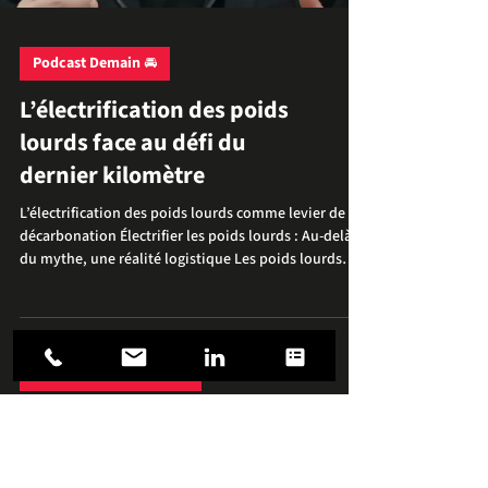
Podcast Demain 🚘
L’électrification des poids
lourds face au défi du
dernier kilomètre
L’électrification des poids lourds comme levier de
décarbonation Électrifier les poids lourds : Au-delà
du mythe, une réalité logistique Les poids lourds
sont souvent pointés du doigt comme les "mauvais
élèves" de la transition écologique. On les dit trop
lourds, trop gourmands ou incompatibles avec les
batteries actuelles. Pourtant, le défi de la mobilité
lourde ne se limite pas à remplacer un réservoir de
Websérie innovation 💡
diesel par une batterie. Dans la réalité industrielle,
Waylibus : Quand
l'enjeu est de