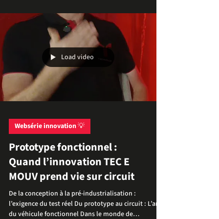
la conception d'un véhicule sportif, le poids est
l'ennemi numéro un. Lorsqu’il s’agit d’ajouter une
batterie sur-mesure et une chaîne de traction
électrique dans un châssis aussi compact que celui
de l’Alpine A110, chaque gramme devient un sujet
d'ingénierie. Le défi pour TEC E MOUV était double :
intégrer une puissa
Load video
Websérie innovation 💡
Prototype fonctionnel :
Quand l’innovation TEC E
MOUV prend vie sur circuit