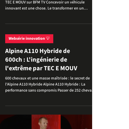
mobilités de demain
Interview de Christophe VERGNEAULT, Président de
TEC E MOUV sur BFM TV Concevoir un véhicule
innovant est une chose. Le transformer en un
produit fonctionnel, fiable et industrialisable en est
une autre. C'est précisément la mission de TEC E
MOUV depuis plus de 30 ans : accompagner les
porteurs de projets dans le développement de
solutions de mobilité innovantes, de la définition du
Websérie innovation 💡
besoin jusqu'à la réalisation du démonstrateur et
Alpine A110 Hybride de
des premières séries. Invité de l'émission P
600ch : L'ingénierie de
l'extrême par TEC E MOUV
600 chevaux et une masse maîtrisée : le secret de
l'Alpine A110 Hybride Alpine A110 Hybride : La
performance sans compromis Passer de 252 chevaux
à une puissance cumulée de 600 chevaux sur un
châssis aussi compact que l’Alpine A110 n’est pas
seulement un défi, c’est une prouesse d’ingénierie