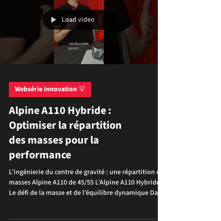
unique au monde. Chez TEC E MOUV, nous avons
relevé ce pari audacieux : transformer une sportive
thermique de série en un monstre d'efficacité
hybride, tout en préservant son ADN de légèr
Load video
Websérie innovation 💡
Alpine A110 Hybride :
Optimiser la répartition
des masses pour la
performance
L’ingénierie du centre de gravité : une répartition des
masses Alpine A110 de 45/55 L’Alpine A110 Hybride :
Le défi de la masse et de l’équilibre dynamique Dans