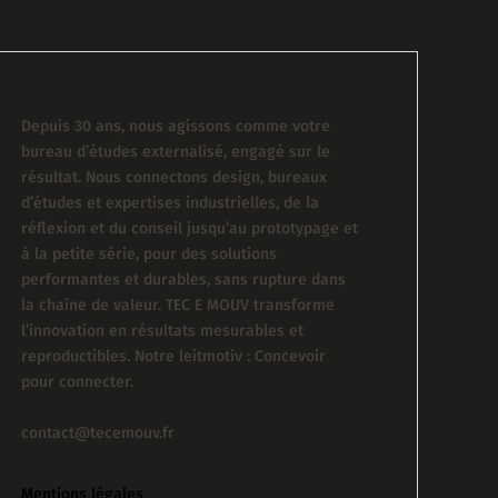
Depuis 30 ans, nous agissons comme votre
bureau d’études externalisé, engagé sur le
résultat. Nous connectons design, bureaux
d’études et expertises industrielles, de la
réflexion et du conseil jusqu’au prototypage et
à la petite série, pour des solutions
performantes et durables, sans rupture dans
la chaîne de valeur. TEC E MOUV transforme
l’innovation en résultats mesurables et
reproductibles. Notre leitmotiv : Concevoir
pour connecter.
contact@tecemouv.fr
Mentions légales