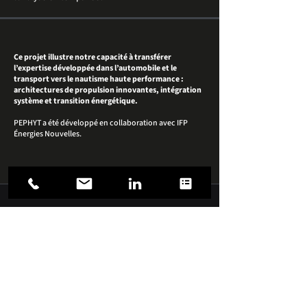
Ce projet illustre notre capacité à transférer
l’expertise développée dans l’automobile et le
transport vers le nautisme haute performance :
architectures de propulsion innovantes, intégration
système et transition énergétique.
PEPHYT a été développé en collaboration avec IFP
Énergies Nouvelles.
IFPEN, Institut Français des Energies Nouvelles,
soutient TEC E MOUV par l'apport de son expertise
énergétique et le développement de briques