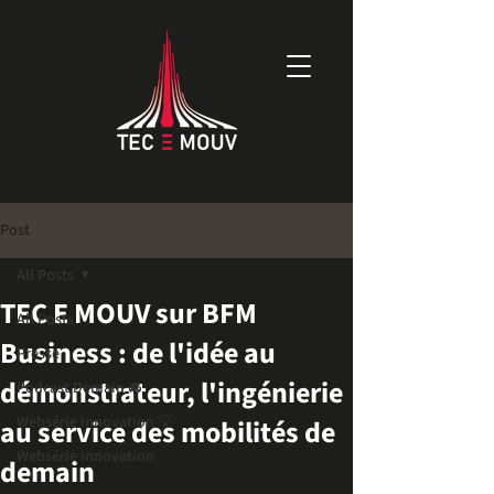
Post
All Posts
TEC E MOUV sur BFM
All Posts
Business : de l'idée au
Presse
démonstrateur, l'ingénierie
Podcast Demain 🚘
Websérie innovation 💡
au service des mobilités de
Websérie innovation
demain